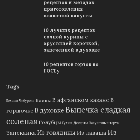
рецептов и методов
приготовления
квашеной капусты
10 лучших рецептов
сочной курицы с
хрустящей корочкой,
запеченной в духовке
10 рецептов тортов по
ГОСТу
Tags
В афганском казане
В
Блины
Беляши Чебуреки
Выпечка сладкая
В духовке
горшочке
соленая
Голубцы
Гуляш
Десерты
Закусочные торты
Из
Из говядины
Запеканка
Из лаваша