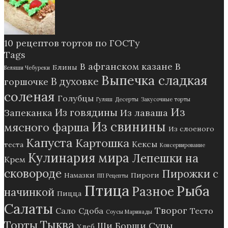
10 рецептов тортов по ГОСТу
Tags
В афганском казане
В
Блины
Беляши Чебуреки
Выпечка сладкая
В духовке
горшочке
соленая
Голубцы
Гуляш
Десерты
Закусочные торты
Из
Из говядины
Запеканка
Из лаваша
Из свинины
мясного фарша
Из слоеного
Капуста
Картошка
Кексы
теста
Консервирование
Кулинария мира
Лепешки на
Крем
сковороде
Пирожки с
Намазки
Пироги
ПП Рецепты
Птица
Рыба
Разное
начинкой
Пицца
Салаты
Творог
Сало
Сдоба
Тесто
Соусы Маринады
Тыква
Торты
Щи Борщи Супы
Хлеб