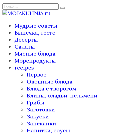
Перейти
Search
к
for:
содержанию
Мудрые советы
Выпечка, тесто
Десерты
Салаты
Мясные блюда
Морепродукты
recipes
Первое
Овощные блюда
Блюда с творогом
Блины, оладьи, пельмени
Грибы
Заготовки
Закуски
Запеканки
Напитки, соусы