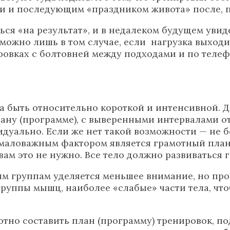
и и последующим «праздником живота» после, п
ься «на результат», и в недалеком будущем увид
 можно лишь в том случае, если нагрузка выход
вках с болтовней между подходами и по телефо
на быть относительно короткой и интенсивной.
лану (программе), с выверенными интервалами о
идуально. Если же нет такой возможности — не 
емаловажным фактором является грамотный план 
 вам это не нужно. Все тело должно развиваться
 группам уделяется меньшее внимание, но прор
руппы мышц, наиболее «слабые» части тела, что
отно составить план (программу) тренировок, п