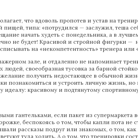
лагает, что вдоволь пропотев и устав на трени
ищей, типа: «потрудился — заслужил, теша себя 
ещание начать худеть с понедельника, а в лучше
чно не будет! Красивой и стройной фигурки — н
 списывать на «некомпетентность» тренера или
ажерном зале, и отдаленно не напоминает трени
 людей, своеобразная тусовка за барной стойко
 желание получить недостающее в обычной жизн
и познакомиться и устроить личную жизнь, но н
у идеалу: красивому и подтянутому спортивному
выми гантельками, если пакет из супермаркета в
орожке, беспокоясь о том, чтобы капли пота не
али рассказы подруг или знакомых, о том, как 
оветуют туда ходить. А о том, что тренировки с