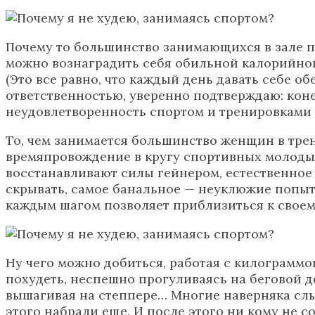
Почему то большинство занимающихся в зале по
можно вознаградить себя обильной калорийной п
(Это все равно, что каждый день давать себе об
ответственностью, уверенно подтверждаю: коне
неудовлетворенность спортом и тренировками
То, чем занимается большинство женщин в трен
времяпровождение в кругу спортивных молодых
восстанавливают силы гейнером, естественное
скрывать, самое банальное — неуклюжие попытк
каждым шагом позволяет приблизиться к своем
Ну чего можно добиться, работая с килограммо
похудеть, неспешно прогуливаясь на беговой д
вышагивая на степпере… Многие наверняка слыш
этого набрали еще. И после этого ни кому не с