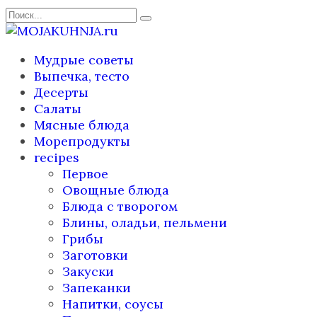
Перейти
Search
к
for:
содержанию
Мудрые советы
Выпечка, тесто
Десерты
Салаты
Мясные блюда
Морепродукты
recipes
Первое
Овощные блюда
Блюда с творогом
Блины, оладьи, пельмени
Грибы
Заготовки
Закуски
Запеканки
Напитки, соусы