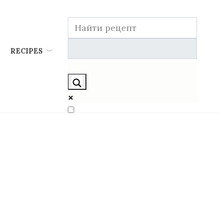
RECIPES
Exact matches only
Search in title
Search in content