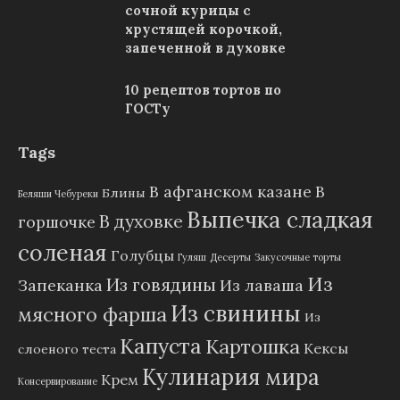
сочной курицы с
хрустящей корочкой,
запеченной в духовке
10 рецептов тортов по
ГОСТу
Tags
В афганском казане
В
Блины
Беляши Чебуреки
Выпечка сладкая
В духовке
горшочке
соленая
Голубцы
Гуляш
Десерты
Закусочные торты
Из
Из говядины
Запеканка
Из лаваша
Из свинины
мясного фарша
Из
Капуста
Картошка
Кексы
слоеного теста
Кулинария мира
Крем
Консервирование