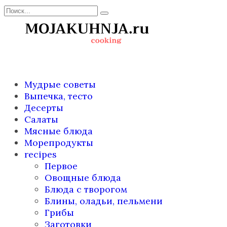
Перейти
Search
к
for:
содержанию
Мудрые советы
Выпечка, тесто
Десерты
Салаты
Мясные блюда
Морепродукты
recipes
Первое
Овощные блюда
Блюда с творогом
Блины, оладьи, пельмени
Грибы
Заготовки