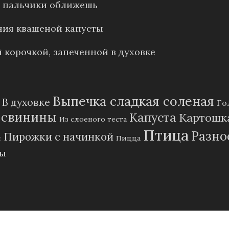
е: пальчики оближешь
ния квашеной капусты
 корочкой, запеченной в духовке
Выпечка сладкая соленая
В духовке
Го
 свинины
Капуста
Картошк
Из слоеного теста
Птица
Разно
Пирожки с начинкой
и
Пицца
пы