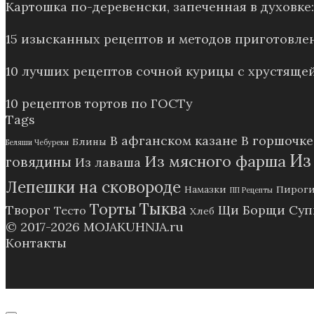
Картошка по-деревенски, запеченная в духовк
15 изысканных рецептов и методов приготовле
10 лучших рецептов сочной курицы с хрустящей
10 рецептов тортов по ГОСТу
Tags
В афганском казане
В горшочке
Блины
Беляши Чебуреки
Из
Из мясного фарша
говядины
Из лаваша
Лепешки на сковороде
Намазки
Пирог
ПП Рецепты
Тыква
Торты
Творог
Щи Борщи Су
Тесто
Хлеб
© 2017-2026
MOJAKUHNJA.ru
Контакты