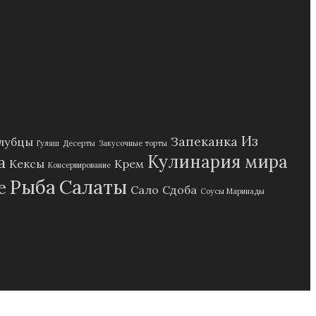
Из
Запеканка
лубцы
Гуляш
Десерты
Закусочные торты
Кулинария мира
а
Кексы
Крем
Консервирование
Рыба
Салаты
е
Сало
Сдоба
Соусы Маринады