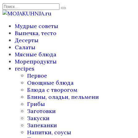
Перейти
Search
к
for:
содержанию
Мудрые советы
Выпечка, тесто
Десерты
Салаты
Мясные блюда
Морепродукты
recipes
Первое
Овощные блюда
Блюда с творогом
Блины, оладьи, пельмени
Грибы
Заготовки
Закуски
Запеканки
Напитки, соусы