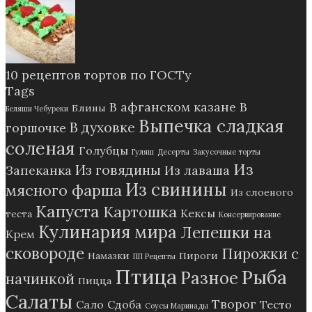
10 рецептов тортов по ГОСТу
Tags
В афганском казане
В
Блины
Беляши Чебуреки
Выпечка сладкая
В духовке
горшочке
соленая
Голубцы
Гуляш
Десерты
Закусочные торты
Из
Из говядины
Запеканка
Из лаваша
Из свинины
мясного фарша
Из слоеного
Капуста
Картошка
Кексы
теста
Консервирование
Кулинария мира
Лепешки на
Крем
сковороде
Пирожки с
Намазки
Пироги
ПП Рецепты
Птица
Рыба
Разное
начинкой
Пицца
Салаты
Творог
Сало
Сдоба
Тесто
Соусы Маринады