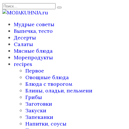
Перейти
Search
к
for:
содержанию
Мудрые советы
Выпечка, тесто
Десерты
Салаты
Мясные блюда
Морепродукты
recipes
Первое
Овощные блюда
Блюда с творогом
Блины, оладьи, пельмени
Грибы
Заготовки
Закуски
Запеканки
Напитки, соусы