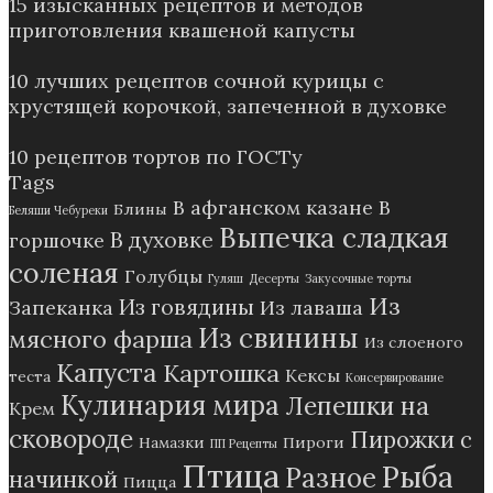
15 изысканных рецептов и методов
приготовления квашеной капусты
10 лучших рецептов сочной курицы с
хрустящей корочкой, запеченной в духовке
10 рецептов тортов по ГОСТу
Tags
В афганском казане
В
Блины
Беляши Чебуреки
Выпечка сладкая
В духовке
горшочке
соленая
Голубцы
Гуляш
Десерты
Закусочные торты
Из
Из говядины
Запеканка
Из лаваша
Из свинины
мясного фарша
Из слоеного
Капуста
Картошка
Кексы
теста
Консервирование
Кулинария мира
Лепешки на
Крем
сковороде
Пирожки с
Намазки
Пироги
ПП Рецепты
Птица
Рыба
Разное
начинкой
Пицца