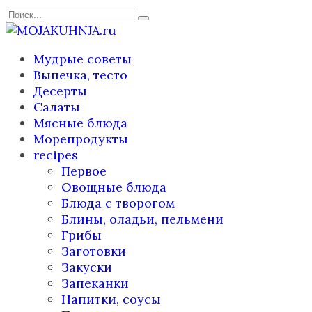
Перейти
Search
к
for:
содержанию
Мудрые советы
Выпечка, тесто
Десерты
Салаты
Мясные блюда
Морепродукты
recipes
Первое
Овощные блюда
Блюда с творогом
Блины, оладьи, пельмени
Грибы
Заготовки
Закуски
Запеканки
Напитки, соусы