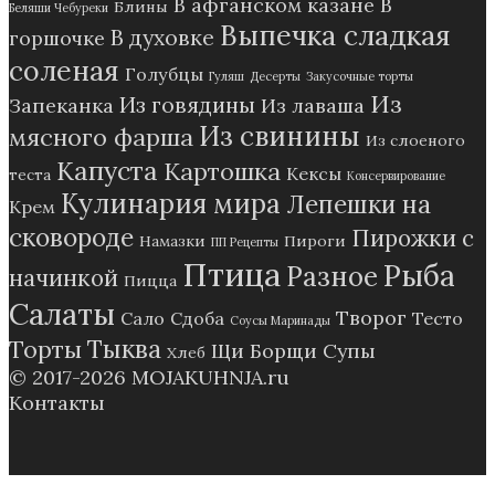
В афганском казане
В
Блины
Беляши Чебуреки
Выпечка сладкая
В духовке
горшочке
соленая
Голубцы
Гуляш
Десерты
Закусочные торты
Из
Из говядины
Запеканка
Из лаваша
Из свинины
мясного фарша
Из слоеного
Капуста
Картошка
Кексы
теста
Консервирование
Кулинария мира
Лепешки на
Крем
сковороде
Пирожки с
Намазки
Пироги
ПП Рецепты
Птица
Рыба
Разное
начинкой
Пицца
Салаты
Творог
Сало
Сдоба
Тесто
Соусы Маринады
Тыква
Торты
Щи Борщи Супы
Хлеб
© 2017-2026
MOJAKUHNJA.ru
Контакты