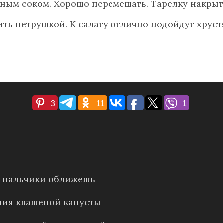
ым соком. Хорошо перемешать. Тарелку накрыть 
ть петрушкой. К салату отлично подойдут хруст
3
11
1
е: пальчики оближешь
ния квашеной капусты