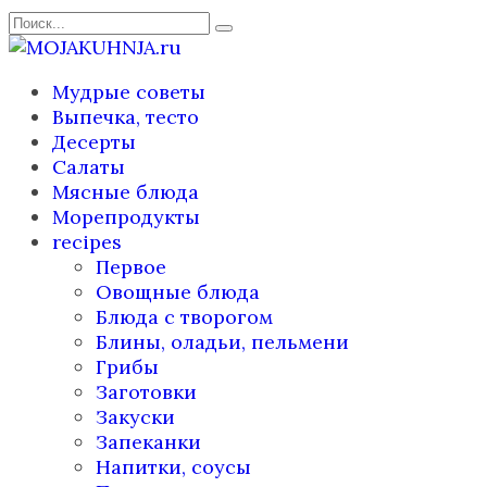
Перейти
Search
к
for:
содержанию
Мудрые советы
Выпечка, тесто
Десерты
Салаты
Мясные блюда
Морепродукты
recipes
Первое
Овощные блюда
Блюда с творогом
Блины, оладьи, пельмени
Грибы
Заготовки
Закуски
Запеканки
Напитки, соусы