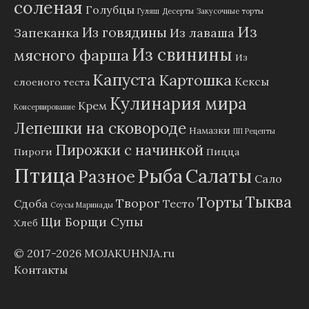
соленая
Голубцы
Гуляш
Десерты
Закусочные торты
Из
Из говядины
Запеканка
Из лаваша
Из свинины
мясного фарша
Из
Капуста
Картошка
Кексы
слоеного теста
Кулинария мира
Крем
Консервирование
Лепешки на сковороде
Намазки
ПП Рецепты
Пирожки с начинкой
Пироги
Пицца
Птица
Рыба
Салаты
Разное
Сало
Тыква
Торты
Творог
Сдоба
Тесто
Соусы Маринады
Щи Борщи Супы
Хлеб
© 2017-2026
MOJAKUHNJA.ru
Контакты