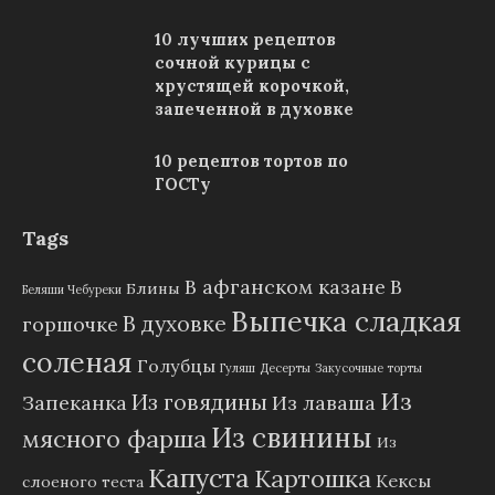
10 лучших рецептов
сочной курицы с
хрустящей корочкой,
запеченной в духовке
10 рецептов тортов по
ГОСТу
Tags
В афганском казане
В
Блины
Беляши Чебуреки
Выпечка сладкая
В духовке
горшочке
соленая
Голубцы
Гуляш
Десерты
Закусочные торты
Из
Из говядины
Запеканка
Из лаваша
Из свинины
мясного фарша
Из
Капуста
Картошка
Кексы
слоеного теста