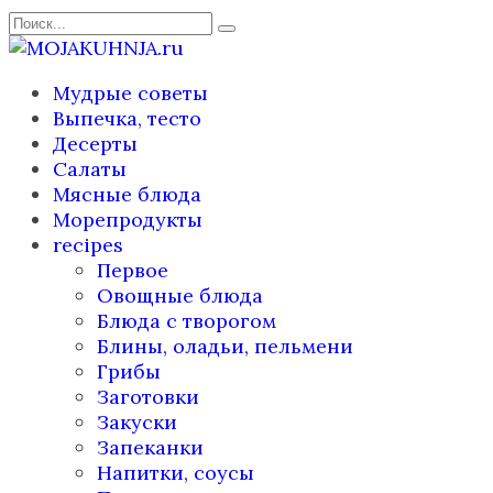
Перейти
Search
к
for:
содержанию
Мудрые советы
Выпечка, тесто
Десерты
Салаты
Мясные блюда
Морепродукты
recipes
Первое
Овощные блюда
Блюда с творогом
Блины, оладьи, пельмени
Грибы
Заготовки
Закуски
Запеканки
Напитки, соусы