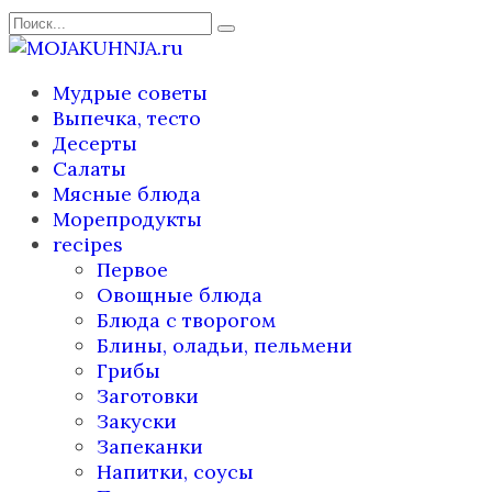
Перейти
Search
к
for:
содержанию
Мудрые советы
Выпечка, тесто
Десерты
Салаты
Мясные блюда
Морепродукты
recipes
Первое
Овощные блюда
Блюда с творогом
Блины, оладьи, пельмени
Грибы
Заготовки
Закуски
Запеканки
Напитки, соусы