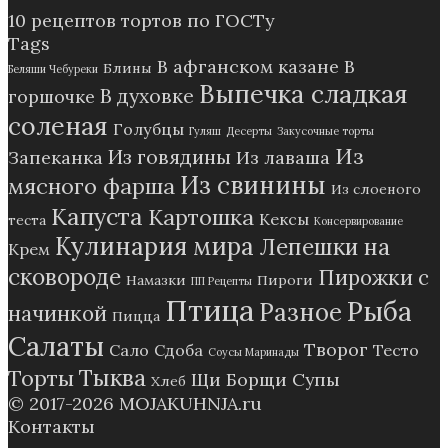
10 рецептов тортов по ГОСТу
Tags
В афганском казане
В
Блины
Беляши Чебуреки
Выпечка сладкая
В духовке
горшочке
соленая
Голубцы
Гуляш
Десерты
Закусочные торты
Из
Из говядины
Запеканка
Из лаваша
Из свинины
мясного фарша
Из слоеного
Капуста
Картошка
Кексы
теста
Консервирование
Кулинария мира
Лепешки на
Крем
сковороде
Пирожки с
Намазки
Пироги
ПП Рецепты
Птица
Рыба
Разное
начинкой
Пицца
Салаты
Творог
Сало
Сдоба
Тесто
Соусы Маринады
Тыква
Торты
Щи Борщи Супы
Хлеб
© 2017-2026
MOJAKUHNJA.ru
Контакты