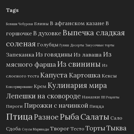
Tags
В афганском казане
В
Блины
Беляши Чебуреки
Выпечка сладкая
В духовке
горшочке
соленая
Голубцы
Гуляш
Десерты
Закусочные торты
Из
Из говядины
Запеканка
Из лаваша
Из свинины
мясного фарша
Из
Капуста
Картошка
Кексы
слоеного теста
Кулинария мира
Крем
Консервирование
Лепешки на сковороде
Намазки
ПП Рецепты
Пирожки с начинкой
Пироги
Пицца
Птица
Рыба
Салаты
Разное
Сало
Тыква
Торты
Творог
Сдоба
Тесто
Соусы Маринады