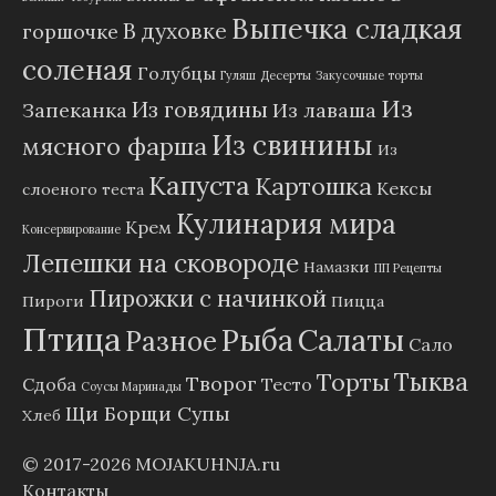
Выпечка сладкая
В духовке
горшочке
соленая
Голубцы
Гуляш
Десерты
Закусочные торты
Из
Из говядины
Запеканка
Из лаваша
Из свинины
мясного фарша
Из
Капуста
Картошка
Кексы
слоеного теста
Кулинария мира
Крем
Консервирование
Лепешки на сковороде
Намазки
ПП Рецепты
Пирожки с начинкой
Пироги
Пицца
Птица
Рыба
Салаты
Разное
Сало
Тыква
Торты
Творог
Сдоба
Тесто
Соусы Маринады
Щи Борщи Супы
Хлеб
© 2017-2026
MOJAKUHNJA.ru
Контакты