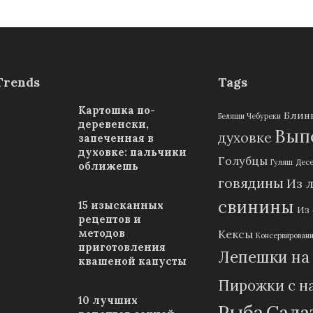
Trends
Tags
Картошка по-
Блин
Беляши Чебуреки
деревенски,
Выпе
духовке
запеченная в
духовке: пальчики
Голубцы
Гуляш
Дес
оближешь
говядины
Из 
свинины
15 изысканных
Из
рецептов и
методов
Кексы
Консервирован
приготовления
Лепешки на
квашеной капусты
Пирожки с н
10 лучших
Рыба
Сала