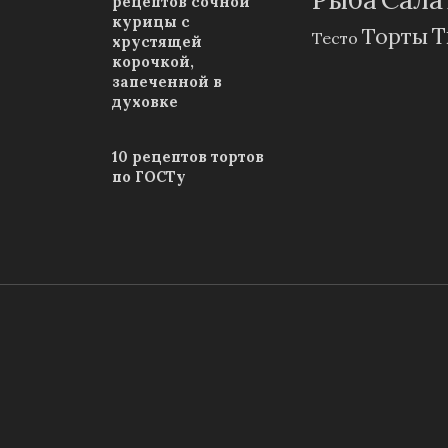
рецептов сочной
курицы с
Т
Торты
Тесто
хрустящей
корочкой,
запеченной в
духовке
10 рецептов тортов
по ГОСТу