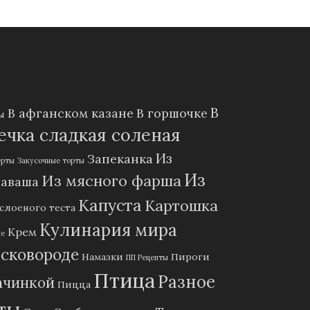
В
В афганском казане
В горшочке
ы
чка сладкая соленая
Из
Запеканка
ерты
Закусочные торты
Из
Из мясного фарша
лаваша
Капуста
Картошка
 слоеного теста
Кулинария мира
Крем
ие
 сковороде
Намазки
Пироги
ПП Рецепты
Птица
Разное
ачинкой
Пицца
ты