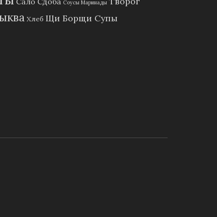
Творог
Сало
Сдоба
Соусы Маринады
ыква
Щи Борщи Супы
Хлеб