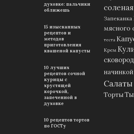
духовке: пальчики
соленая
оближешь
Запеканка
15 изысканных
мясного
рецептов и
Капу
методов
теста
приготовления
Кул
Крем
квашеной капусты
сковород
10 лучших
начинкой
рецептов сочной
курицы с
Салаты
хрустящей
корочкой,
Ты
Торты
запеченной в
духовке
10 рецептов тортов
по ГОСТу