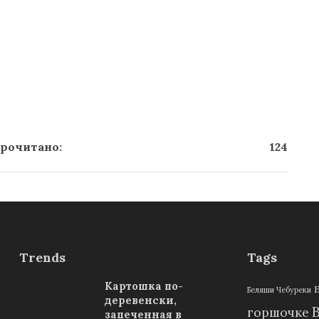
рочитано:
124
Trends
Tags
Картошка по-
Беляши Чебуреки
деревенски,
горшочке
запеченная в