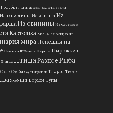
Голубцы
Гуляш
Десерты
Закусочные торты
Из
Из говядины
Из лаваша
Из свинины
 фарша
Из слоеного
ста
Картошка
Кексы
Консервирование
инария мира
Лепешки на
е
Пирожки с
Намазки
Пироги
ПП Рецепты
Птица
Рыба
Разное
Пицца
Творог
Сало
Сдоба
Тесто
Соусы Маринады
ква
Щи Борщи Супы
Хлеб