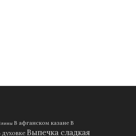
В афганском казане
В
Блины
Выпечка сладкая
В духовке