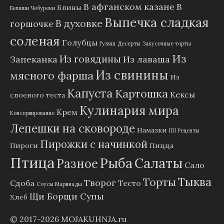
В афганском казане
В
Блины
Беляши Чебуреки
Выпечка сладкая
В духовке
горшочке
соленая
Голубцы
Гуляш
Десерты
Закусочные торты
Из
Из говядины
Запеканка
Из лаваша
Из свинины
мясного фарша
Из
Капуста
Картошка
Кексы
слоеного теста
Кулинария мира
Крем
Консервирование
Лепешки на сковороде
Намазки
ПП Рецепты
Пирожки с начинкой
Пироги
Пицца
Птица
Рыба
Салаты
Разное
Сало
Тыква
Торты
Творог
Сдоба
Тесто
Соусы Маринады
Щи Борщи Супы
Хлеб
© 2017-2026
MOJAKUHNJA.ru