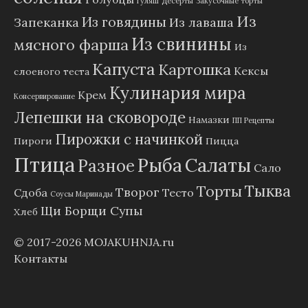
Гуляш
Десерты
Закусочные торты
Из
Из говядины
Запеканка
Из лаваша
Из свинины
мясного фарша
Из
Капуста
Картошка
Кексы
слоеного теста
Кулинария мира
Крем
Консервирование
Лепешки на сковороде
Намазки
ПП Рецепты
Пирожки с начинкой
Пироги
Пицца
Птица
Рыба
Салаты
Разное
Сало
Тыква
Торты
Творог
Сдоба
Тесто
Соусы Маринады
Щи Борщи Супы
Хлеб
© 2017-2026
MOJAKUHNJA.ru
Контакты